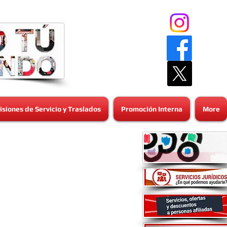
siones de Servicio y Traslados
Promoción Interna
More