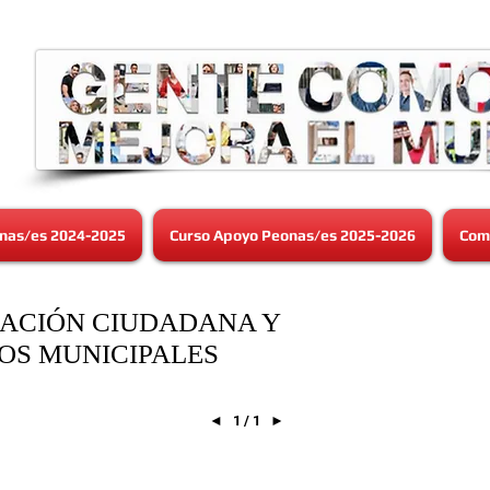
nas/es 2024-2025
Curso Apoyo Peonas/es 2025-2026
Comi
PACIÓN CIUDADANA Y
TOS MUNICIPALES
◄
1 / 1
►