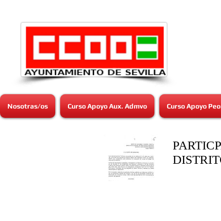
Nosotras/os
Curso Apoyo Aux. Admvo
Curso Apoyo Peo
PARTIC
DISTRI